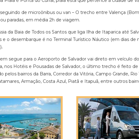
 Praia é Ponta do Curral, praia esta que pertence à cidade de Va
seguindo de microônibus ou van – O trecho entre Valença (Bom J
 ou paradas, em média 2h de viagem.
ssia da Baia de Todos os Santos que liga Ilha de Itaparica até S
 e o desembarque é no Terminal Turístico Náutico (em dias de
)
.
em segue para o Aeroporto de Salvador vai direto em veículo do
a, nos Hotéis e Pousadas de Salvador, o último trecho é feito d
o pelos bairros da Barra, Corredor da Vitória, Campo Grande, Rio 
atamares, Armação, Costa Azul, Piatã e Itapuã, entre outros bairr