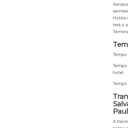
Aeropor
semiter
Hotéis 
terá o 
Termina
Temp
Tempo d
Tempo 
hotel.
Tempo d
Tran
Salv
Pau
A trave