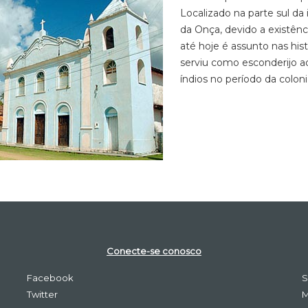
Localizado na parte sul d
da Onça, devido a existênc
até hoje é assunto nas hi
serviu como esconderijo a
índios no período da colon
Conecte-se conosco
Facebook
S
Twitter
M