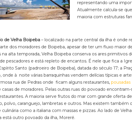
representando uma import
Atualmente calcula-se que
maioria com estruturas fam
o de Velha Boipeba
– localizado na parte central da ilha é onde r
arte dos moradores de Boipeba, apesar de ter um fluxo maior d
 na alta temporada, Velha Boipeba conserva os ares primitivos d
o de pescadores e está repleto de encantos. É nele que fica a Igre
Espírito Santo (padroeiro de Boipeba), datada do século 17; a Pra
, onde à noite várias barraquinhas vendem delícias típicas e art
rmosa rua de Pedras onde ficam alguns restaurantes,
pousadas 
 casas de moradores. Pelas outras ruas do povoado encontram-
restaurantes. A maioria serve frutos do mar com grande oferta de
, polvo, caranguejo, lambretas e outros. Mas existem também 
e culinária como a italiana com massas e pizzas. Ao lado de Velha
 está outro povoado da ilha, Moreré.