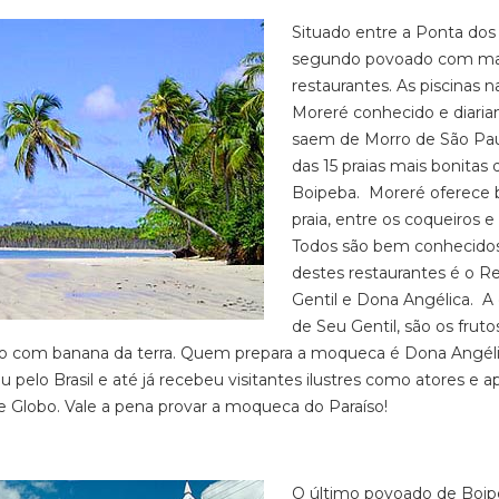
Situado entre a Ponta dos
segundo povoado com mai
restaurantes. As piscinas 
Moreré conhecido e diaria
saem de Morro de São Pau
das 15 praias mais bonitas d
Boipeba. Moreré oferece b
praia, entre os coqueiros 
Todos são bem conhecidos 
destes restaurantes é o Re
Gentil e Dona Angélica. A 
de Seu Gentil, são os fru
 com banana da terra. Quem prepara a moqueca é Dona Angélica
u pelo Brasil e até já recebeu visitantes ilustres como atores e 
 Globo. Vale a pena provar a moqueca do Paraíso!
O último povoado de Boip