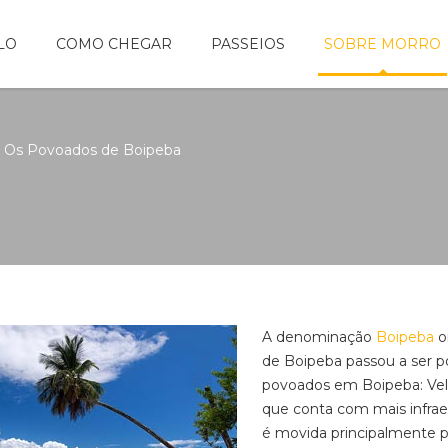
LO
COMO CHEGAR
PASSEIOS
SOBRE MORRO
Os Povoados de Boipeba
A denominação
Boipeba
or
de Boipeba passou a ser po
povoados em Boipeba: Velh
que conta com mais infrae
é movida principalmente p