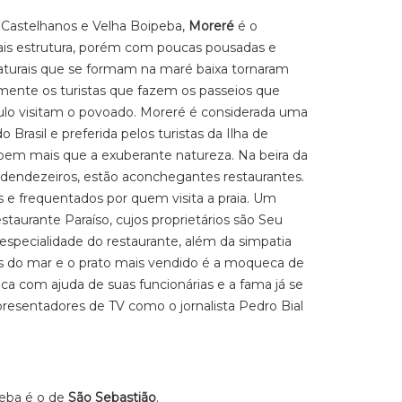
 Castelhanos e Velha Boipeba,
Moreré
é o
s estrutura, porém com poucas pousadas e
naturais que se formam na maré baixa tornaram
mente os turistas que fazem os passeios que
lo visitam o povoado. Moreré é considerada uma
o Brasil e preferida pelos turistas da Ilha de
em mais que a exuberante natureza. Na beira da
e dendezeiros, estão aconchegantes restaurantes.
e frequentados por quem visita a praia. Um
staurante Paraíso, cujos proprietários são Seu
especialidade do restaurante, além da simpatia
tos do mar e o prato mais vendido é a moqueca de
 com ajuda de suas funcionárias e a fama já se
apresentadores de TV como o jornalista Pedro Bial
eba é o de
São Sebastião
.