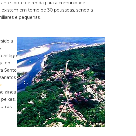
ante fonte de renda para a comunidade.
 existam em torno de 30 pousadas, sendo a
iliares e pequenas.
eside a
e
o antigo
ja do
ça Santo
esanatos
e
se ainda
 peixes,
outros