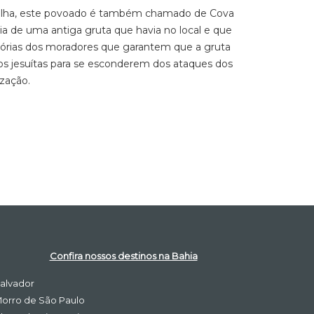
a ilha, este povoado é também chamado de Cova
ia de uma antiga gruta que havia no local e que
stórias dos moradores que garantem que a gruta
os jesuítas para se esconderem dos ataques dos
ização.
Confira nossos destinos na Bahia
alvador
orro de São Paulo