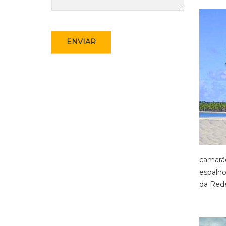
camarão
espalho
da Rede