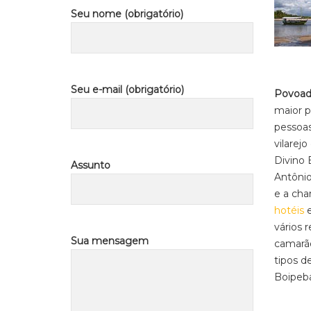
Seu nome (obrigatório)
Seu e-mail (obrigatório)
Povoad
maior p
pessoas
vilarej
Divino 
Assunto
Antônio
e a cha
hotéis
e
vários 
Sua mensagem
camarão
tipos d
Boipeba